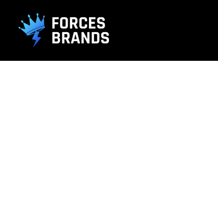
().getTime(),event:'gtm.js'});var f=d.getElementsByTagName(s)[0], j
L