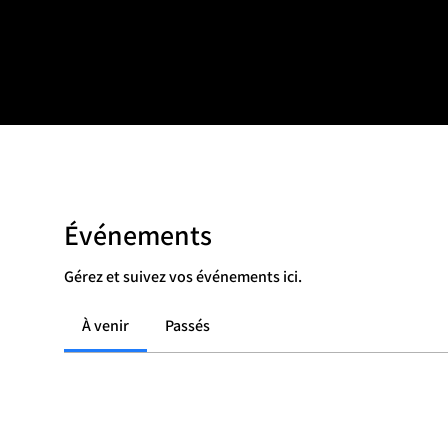
=d.createElement(s),dl=l!='dataLayer'?'&l='+l:'';j.async=true;j.src
e marché multi-vétéra
Événements
Gérez et suivez vos événements ici.
À venir
Passés