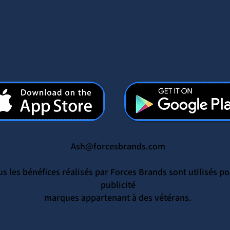
Ash@forcesbrands.com
s les bénéfices réalisés par Forces Brands sont utilisés po
publicité
marques appartenant à des vétérans.