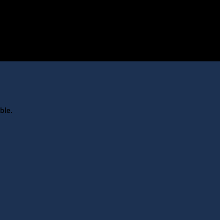
=d.createElement(s),dl=l!='dataLayer'?'&l='+l:'';j.async=true;j.src
e marché multi-vétéra
ble.