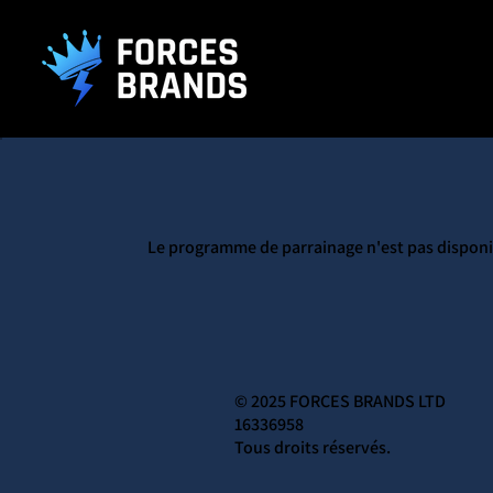
().getTime(),event:'gtm.js'});var f=d.getElementsByTagName(s)[0], j
L
Le programme de parrainage n'est pas disponi
© 2025 FORCES BRANDS LTD
16336958
Tous droits réservés.