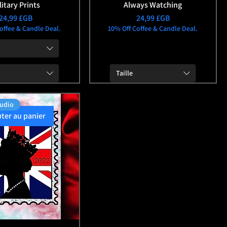
litary Prints
Always Watching
Prix
Prix
24,99 £GB
24,99 £GB
offee & Candle Deal.
10% Off Coffee & Candle Deal.
Taille
tudio
uter au panier