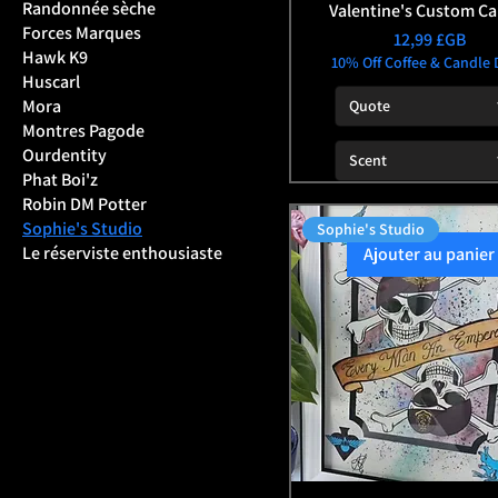
Randonnée sèche
Valentine's Custom Ca
Forces Marques
Prix
12,99 £GB
Hawk K9
10% Off Coffee & Candle 
Huscarl
Mora
Quote
Montres Pagode
Ourdentity
Scent
Phat Boi'z
Robin DM Potter
Sophie's Studio
Sophie's Studio
Le réserviste enthousiaste
Ajouter au panier