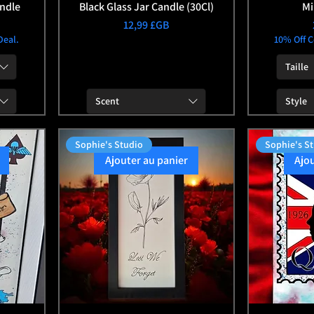
ndle
Black Glass Jar Candle (30Cl)
Mi
Prix
12,99 £GB
Deal.
10% Off C
Taille
Scent
Style
Sophie's Studio
Sophie's S
Ajouter au panier
Ajo