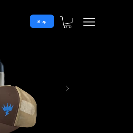
= 'https://www.googletagmanager.com/gtm.js?id='+i+dl;f.parentNode.
ns
Shop