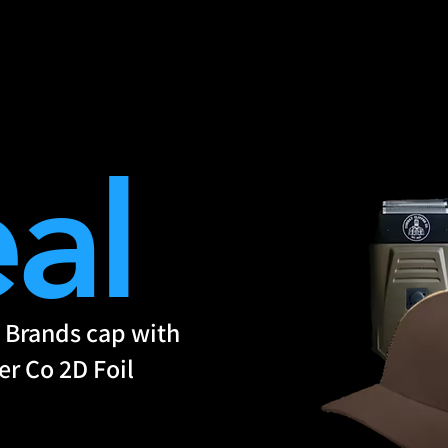
=d.createElement(s),dl=l!='dataLayer'?'&l='+l:'';j.async=true;j.src
e marché multi-vétéra
al
 Brands cap with
r Co 2D Foil