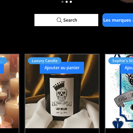
Search
ption Available
Luxury Candle
Sophie's S
Ajouter au panier
Ajo