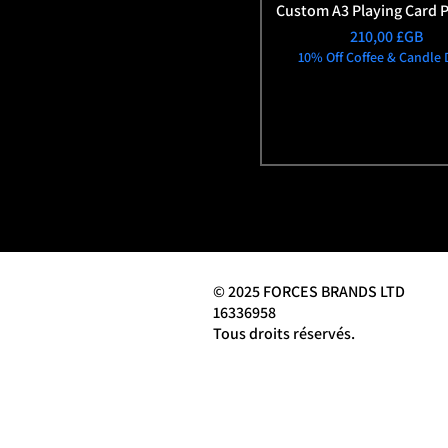
Custom A3 Playing Card P
Prix
210,00 £GB
10% Off Coffee & Candle 
© 2025 FORCES BRANDS LTD
16336958
Tous droits réservés.