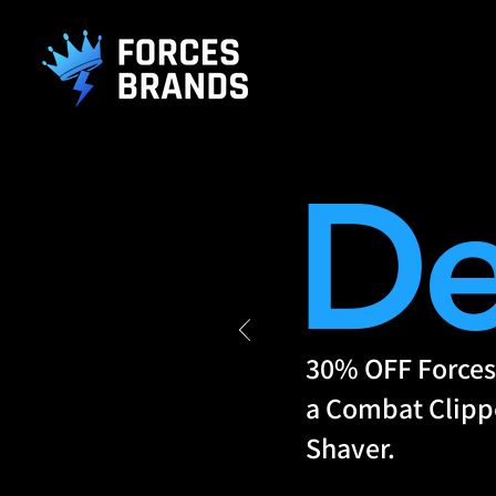
().getTime(),event:'gtm.js'});var f=d.getElementsByTagName(s)[0], j
L
De
30% OFF Forces
a Combat Clippe
Shaver.