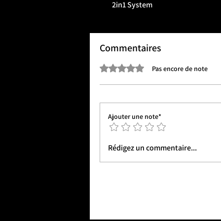
2in1 System
Includes
Inner belt
Outer belt
Commentaires
Molle belt
Multicam
Noté 0 étoile sur 5.
Pas encore de note
Ajouter une note*
Rédigez un commentaire...