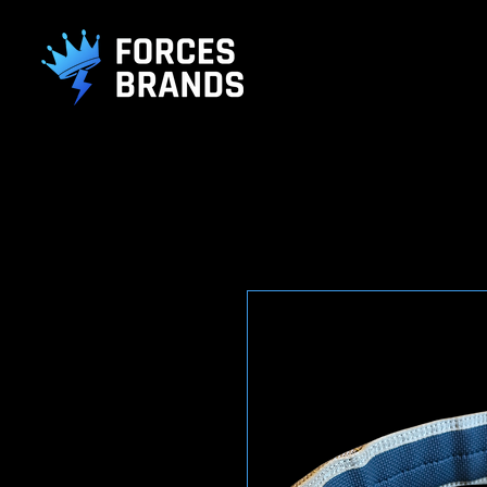
().getTime(),event:'gtm.js'});var f=d.getElementsByTagName(s)[0], j
L