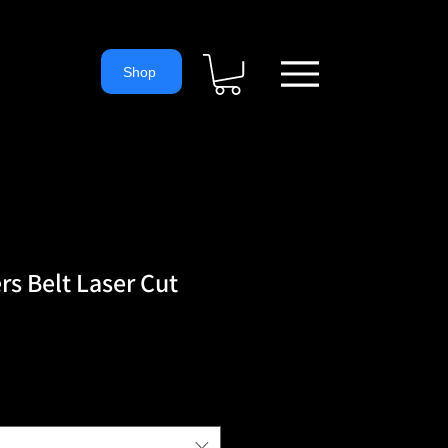
= 'https://www.googletagmanager.com/gtm.js?id='+i+dl;f.parentNode.
ns
Shop
s Belt Laser Cut