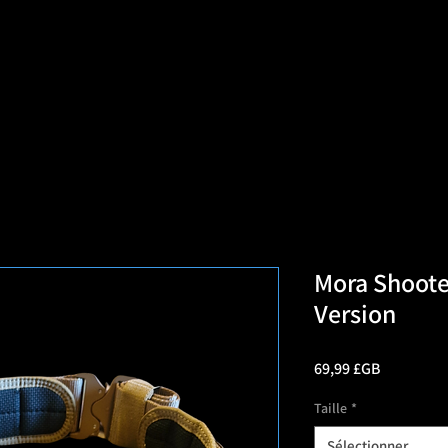
=d.createElement(s),dl=l!='dataLayer'?'&l='+l:'';j.async=true;j.src
e marché multi-vétéra
Mora Shooter
Version
Prix
69,99 £GB
Taille
*
Sélectionner