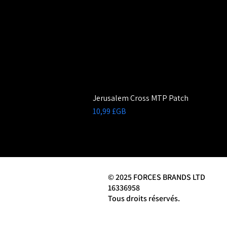
Jerusalem Cross MTP Patch
Prix
10,99 £GB
© 2025 FORCES BRANDS LTD
16336958
Tous droits réservés.