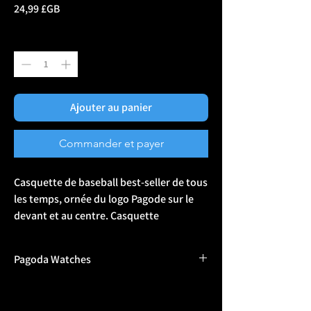
Prix
24,99 £GB
Quantité
*
Ajouter au panier
Commander et payer
Casquette de baseball best-seller de tous
les temps, ornée du logo Pagode sur le
devant et au centre. Casquette
structurée à 6 panneaux avec sous-
visière assortie. Casquette ajustée
Pagoda Watches
Flexfit® pour plus de style et de confort,
avec 8 rangées de coutures sur la visière.
Why Pagoda?
La
casquette Pagoda Flexfit®
est un
In 1972 after the Munich disaster, a response