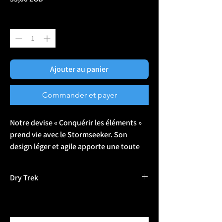
Quantité
*
Ajouter au panier
Commander et payer
Notre devise « Conquérir les éléments »
prend vie avec le Stormseeker. Son
design léger et agile apporte une toute
nouvelle dynamique à l'aventure. Grâce à
sa double protection étanche unique,
Dry Trek
vous serez le seul obstacle sur votre
chemin. La fermeture étanche à
A company driven in delivering high
enroulement est renforcée par un rabat
performance equipment and clothing, capable
supérieur qui offre une protection
of consistently performing in the harshest of